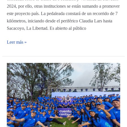
2024, por ello, otras instituciones se están sumando a promover
este proyecto país. La pedaleada constará de un recorrido de 7
kilómetros, iniciando desde el periférico Claudia Lars hasta
Sacacoyo, La Libertad. Es abierto al público
Leer más »
Banco
Central
de
Reserva
lanza
el
VII
Censo
de