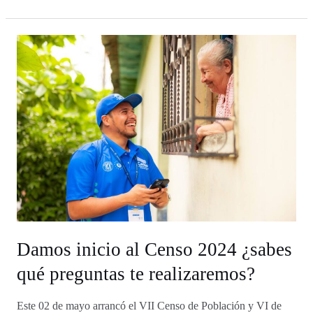
Damos
inicio
al
Censo
2024
¿sabes
qué
preguntas
te
realizaremos?
Damos inicio al Censo 2024 ¿sabes
qué preguntas te realizaremos?
Este 02 de mayo arrancó el VII Censo de Población y VI de