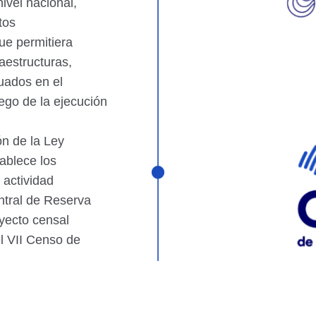
ivel nacional,
tos
ue permitiera
aestructuras,
tuados en el
ego de la ejecución
ón de la Ley
ablece los
 actividad
entral de Reserva
oyecto censal
el VII Censo de