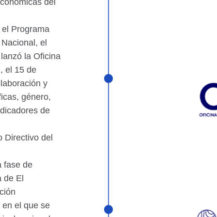
 económicas del
r el Programa
Nacional, el
lanzó la Oficina
 el 15 de
laboración y
icas, género,
ndicadores de
 Directivo del
a fase de
a de El
ación
 en el que se