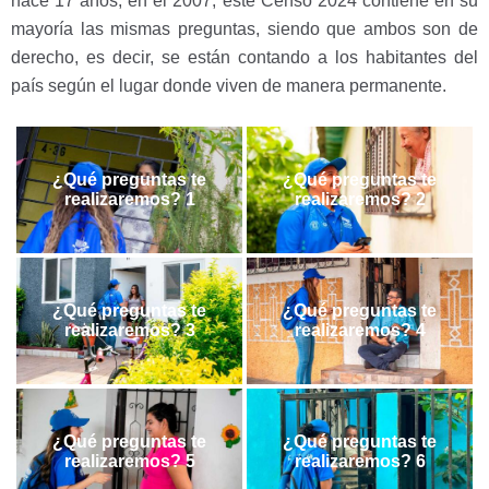
hace 17 años, en el 2007, este Censo 2024 contiene en su
mayoría las mismas preguntas, siendo que ambos son de
derecho, es decir, se están contando a los habitantes del
país según el lugar donde viven de manera permanente.
¿Qué preguntas te
¿Qué preguntas te
realizaremos? 1
realizaremos? 2
¿Qué preguntas te
¿Qué preguntas te
realizaremos? 3
realizaremos? 4
¿Qué preguntas te
¿Qué preguntas te
realizaremos? 5
realizaremos? 6