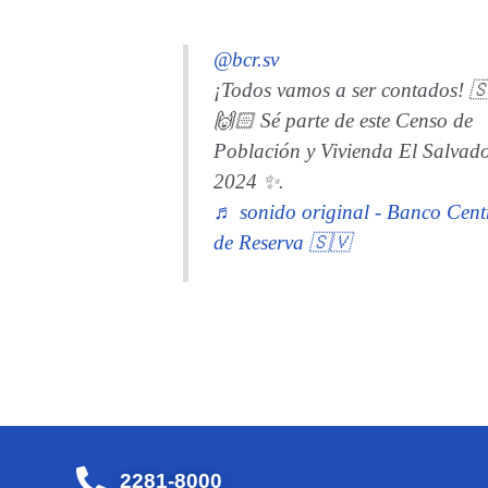
@bcr.sv
¡Todos vamos a ser contados! 
🙌🏻 Sé parte de este Censo de
Población y Vivienda El Salvad
2024 ✨.
♬ sonido original - Banco Cent
de Reserva 🇸🇻
2281-8000