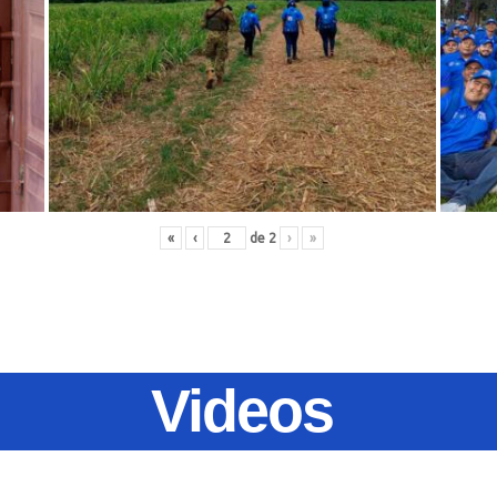
«
‹
de
2
›
»
Videos