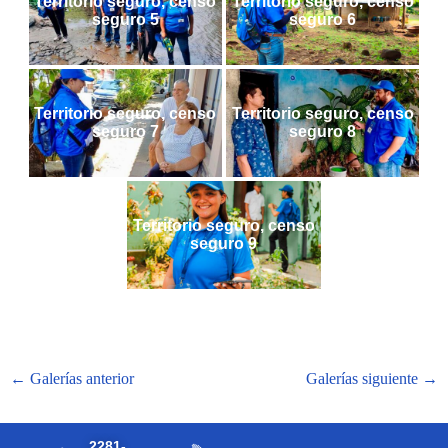
Territorio seguro, censo
Territorio seguro, censo
seguro 5
seguro 6
Territorio seguro, censo
Territorio seguro, censo
seguro 7
seguro 8
Territorio seguro, censo
seguro 9
←
Galerías anterior
Galerías siguiente
→
2281-