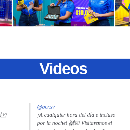
Videos
@bcr.sv
🇻
¡A cualquier hora del día e incluso
por la noche! 🙌🏻 Visitaremos el