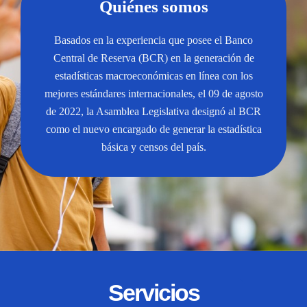
Quiénes somos
Basados en la experiencia que posee el Banco
Central de Reserva (BCR) en la generación de
estadísticas macroeconómicas en línea con los
mejores estándares internacionales, el 09 de agosto
de 2022, la Asamblea Legislativa designó al BCR
como el nuevo encargado de generar la estadística
básica y censos del país.
Servicios