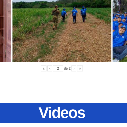
«
‹
de
2
›
»
Videos